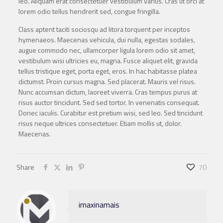
leo. Aliquam erat consectetuer vestibulum varius. Cras ut orci at
lorem odio tellus hendrerit sed, congue fringilla.
Class aptent taciti sociosqu ad litora torquent per inceptos
hymenaeos. Maecenas vehicula, dui nulla, egestas sodales,
augue commodo nec, ullamcorper ligula lorem odio sit amet,
vestibulum wisi ultricies eu, magna. Fusce aliquet elit, gravida
tellus tristique eget, porta eget, eros. In hac habitasse platea
dictumst. Proin cursus magna. Sed placerat. Mauris vel risus.
Nunc accumsan dictum, laoreet viverra. Cras tempus purus at
risus auctor tincidunt. Sed sed tortor. In venenatis consequat.
Donec iaculis. Curabitur est pretium wisi, sed leo. Sed tincidunt
risus neque ultrices consectetuer. Etiam mollis ut, dolor.
Maecenas.
Share
70
imaxinamais